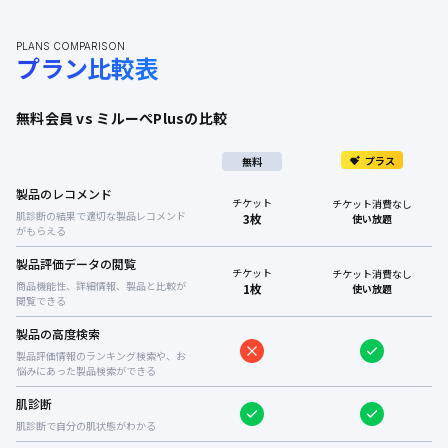
PLANS COMPARISON
プラン比較表
無料会員 vs ミルーぺPlusの比較
プラス
無料
製品のレコメンド
チケット
チケット消費なし
肌診断の結果で適切な製品レコメンド
3枚
使い放題
がもらえる
製品評価データの閲覧
チケット
チケット消費なし
商品機能性、詳細情報、製品と比較が
1枚
使い放題
閲覧できる
製品の高度検索
製品評価情報のランキング検索や、お
悩みにあった製品検索ができる
肌診断
肌診断で自分の肌状態がわかる