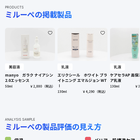
PRODUCTS
ミルーぺの掲載製品
乳液
乳液
美容液
ケアセラAP 高
エリクシール ホワイト ブラ
manyo ガラク ナイアシン
ア乳液
イトニング エマルジョン WT
2.0エッセンス
Ⅰ
130ml
￥1
50ml
￥2,880
（税込）
130ml
￥4,290
（税込）
ANALYSIS SAMPLE
ミルーペの製品評価の見え方