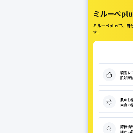
ミルーぺplu
ミルーぺplusで、
す。
製品レ
肌診断
肌のお
自身の
評価情
細かい